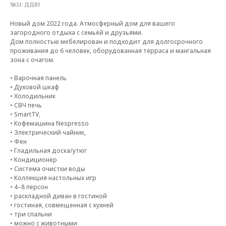
SKU:
ДД81
Новый дом 2022 года. Атмосферный дом для вашего
загородного отдыха с семьёй и друзьями.
Дом полностью мебелирован и подходит для долгосрочного
проживания до 6 человек, оборудованная терраса и мангальная
зона с очагом.
• Варочная панель
• Духовой шкаф
• Холодильник
• СВЧ печь
• SmartTV,
• Кофемашина Nespresso
• Электрический чайник,
• Фен
• Гладильная доска/утюг
• Кондиционер
• Система очистки воды
• Коллекция настольных игр
• 4–8 персон
• раскладной диван в гостиной
• гостиная, совмещенная с кухней
• три спальни
• можно с животными