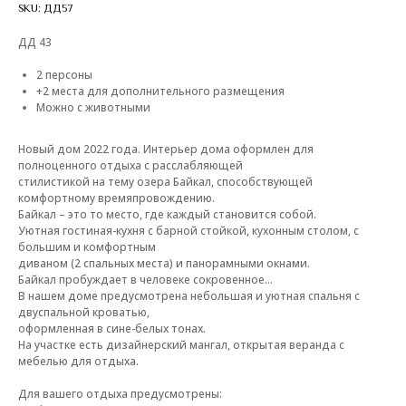
SKU:
ДД57
ДД 43
2 персоны
+2 места для дополнительного размещения
Можно с животными
Новый дом 2022 года. Интерьер дома оформлен для
полноценного отдыха с расслабляющей
стилистикой на тему озера Байкал, способствующей
комфортному времяпровождению.
Байкал – это то место, где каждый становится собой.
Уютная гостиная-кухня с барной стойкой, кухонным столом, с
большим и комфортным
диваном (2 спальных места) и панорамными окнами.
Байкал пробуждает в человеке сокровенное…
В нашем доме предусмотрена небольшая и уютная спальня с
двуспальной кроватью,
оформленная в сине-белых тонах.
На участке есть дизайнерский мангал, открытая веранда с
мебелью для отдыха.
Для вашего отдыха предусмотрены: