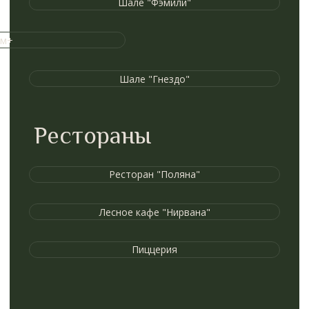
Пиццерия
Чем заняться
Вазуза-SPA
Проведение свадеб
Караоке и Бильярд
Корп.мероприятия
Прокат техники
Комплекс отдыха «Роща»: баня и бассейн
Спортплощадки
Рыбалка