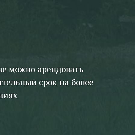
узе можно арендовать
ительный срок на более
виях