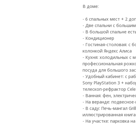
В доме:
- 6 спальных мест + 2 д
- Две спальни с большим
- В большой спальне ест
- Кондиционер
- Гостиная-столовая: с 
колонкой Яндекс Алиса
- Кухня: холодильных с 
профессиональная рожко
посуда для большого зас
- Удобный кабинет: с ра
Sony PlayStation 3 + на
телескоп-рефрактор Сele
- Ванная: фен, электрич
- На веранде: подвесное-
- В саду: Печь-мангал Gri
иллюстрированная книга
- На участке: парковка 