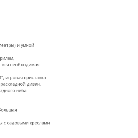
театры) и умной
грилем,
, вся необходимая
", игровая приставка
 раскладной диван,
ездного неба
 большая
ны с садовыми креслами