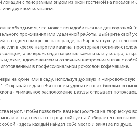
 локации с панорамным видом из окон гостиной на поселок и
 или дружной компании.
ем необходимом, что может понадобиться как для короткой "п
ительного проживания или удаленной работы. Выберите свой у
й: в подвесном кресле на веранде, на барном стуле у столешни
не или в кресле напротив камина. Просторная гостиная-столова
а солнцем, а вечером, сидя напротив камина или у костра, отк
сь идеями, вдохновением и отличным настроением взяв с собо
риготовленный в профессиональной рожковой кофемашине.
вры на кухне или в саду, используя духовую и микроволновую 
-1. Открывайте для себя новое и удивите своих близких возм
скопа - уникальное расположение Вазузы открывает потрясаю
.
тва и уют, чтобы позволить вам настроиться на творческую в
мысли и отдохнуть от городской суеты. Собираетесь ли вы вм
 собой - здесь каждый найдет себе место и занятие по душе.