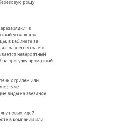
 березовую рощу
ерезарядки" в
ютный уголок для
цы, в кабинете за
я с раннего утра и в
рывается невероятный
й на прогулку ароматный
печь с грилем или
ожностями
щие виды на звездное
олну новых идей,
есте в компании или