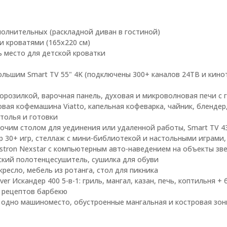
ополнительных (раскладной диван в гостиной)
и кроватями (165x220 см)
ь место для детской кроватки
большим Smart TV 55" 4K (подключены 300+ каналов 24ТВ и кино
морозилкой, варочная панель, духовая и микроволновая печи с 
вая кофемашина Viatto, капельная кофеварка, чайник, блендер
толья и готовки
бочим столом для уединения или удаленной работы, Smart TV 43
бор 30+ игр, стеллаж с мини-библиотекой и настольными играми,
stron Nexstar с компьютерным авто-наведением на объекты зв
еский полотенцесушитель, сушилка для обуви
кресло, мебель из ротанга, стол для пикника
llver Искандер 400 5-в-1: гриль, мангал, казан, печь, коптильня +
 рецептов барбекю
на одно машиноместо, обустроенные мангальная и костровая зо