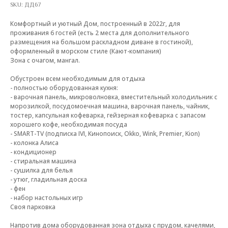
SKU:
ДД67
Комфортный и уютный Дом, построенный в 2022г, для
проживания 6 гостей (есть 2 места для дополнительного
размещения на большом раскладном диване в гостиной),
оформленный в морском стиле (Кают-компания)
Зона с очагом, мангал.
Обустроен всем необходимым для отдыха
- полностью оборудованная кухня:
- варочная панель, микроволновка, вместительный холодильник с
морозилкой, посудомоечная машина, варочная панель, чайник,
тостер, капсульная кофеварка, гейзерная кофеварка с запасом
хорошего кофе, необходимая посуда
- SMART-TV (подписка IVI, Кинопоиск, Okko, Wink, Premier, Kion)
- колонка Алиса
- кондиционер
- стиральная машина
- сушилка для белья
- утюг, гладильная доска
- фен
- набор настольных игр
Своя парковка
Напротив дома оборудованная зона отдыха с прудом, качелями,