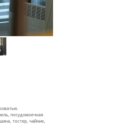
роватью.
нель, посудомоечная
ина, тостер, чайник,