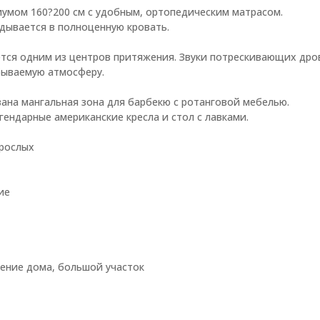
иумом 160?200 см с удобным, ортопедическим матрасом.
дывается в полноценную кровать.
ется одним из центров притяжения. Звуки потрескивающих дро
бываемую атмосферу.
ана мангальная зона для барбекю с ротанговой мебелью.
ендарные американские кресла и стол с лавками.
зрослых
ие
ение дома, большой участок