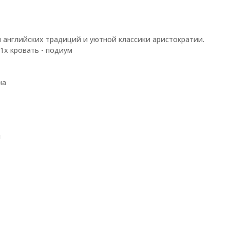
м английских традиций и уютной классики аристократии.
, 1x кровать - подиум
на
й