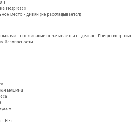
в 1
на Nespresso
ное место - диван (не раскладывается)
мцами - проживание оплачивается отдельно. При регистраци
ях безопасности.
ка
ная машина
леса
а
персон
е: Нет